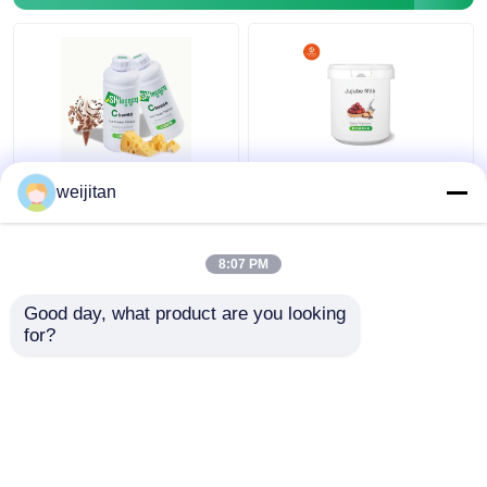
আইসক্রিমের জন্য খাদ্য গ্রেড
খাদ্য সংযোজক জল / তেলে
weijitan
তরল পনিরের ফ্লেভার ৯৯.৯%
দ্রবণীয় পাউডার দুগ্ধজাত স্বাদ
বিশুদ্ধতা
জুজুব দুধের স্বাদ
8:07 PM
ভালো দাম
ভালো দাম
Good day, what product are you looking 
for?
আমাদের সাথে যোগাযোগ করুন
আমাদের সাথে যোগাযোগ করুন
আরো দেখুন