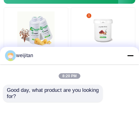
আইসক্রিমের জন্য খাদ্য গ্রেড
খাদ্য সংযোজক জল / তেলে
weijitan
তরল পনিরের ফ্লেভার ৯৯.৯%
দ্রবণীয় পাউডার দুগ্ধজাত স্বাদ
বিশুদ্ধতা
জুজুব দুধের স্বাদ
8:20 PM
ভালো দাম
ভালো দাম
Good day, what product are you looking 
for?
আমাদের সাথে যোগাযোগ করুন
আমাদের সাথে যোগাযোগ করুন
আরো দেখুন