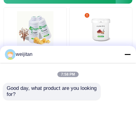
আইসক্রিমের জন্য খাদ্য গ্রেড
খাদ্য সংযোজক জল / তেলে
weijitan
তরল পনিরের ফ্লেভার ৯৯.৯%
দ্রবণীয় পাউডার দুগ্ধজাত স্বাদ
বিশুদ্ধতা
জুজুব দুধের স্বাদ
7:58 PM
ভালো দাম
ভালো দাম
Good day, what product are you looking 
for?
আমাদের সাথে যোগাযোগ করুন
আমাদের সাথে যোগাযোগ করুন
আরো দেখুন