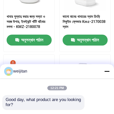
খাবার সুস্বাদু করার জন্য সস্তা ও
ভালো মানের খাবারের স্বাদ চিংড়ি
সহজ উপায়, ইনস্ট্যান্ট খাঁটি ঝাঁঝের
লিকুইড ফ্লেভার Kmz-2170038
মশলা - KMZ-2180078
স্বাদ
অনুসন্ধান পাঠান
অনুসন্ধান পাঠান
weijitan
12:21 PM
Good day, what product are you looking 
for?
পাইকারি কেচাপ পাউডার সিজনিং,
উচ্চ-তাপমাত্রা প্রতিরোধী মাশরুম
নোনতা টমেটো স্বাদ, মিষ্টি এবং টক,
ফ্লেভার শিতাকে নোট সুস্বাদু খাদ্য-