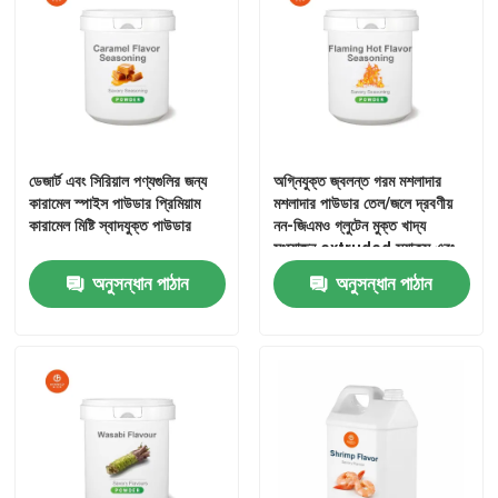
ডেজার্ট এবং সিরিয়াল পণ্যগুলির জন্য
অগ্নিযুক্ত জ্বলন্ত গরম মশলাদার
কারামেল স্পাইস পাউডার প্রিমিয়াম
মশলাদার পাউডার তেল/জলে দ্রবণীয়
কারামেল মিষ্টি স্বাদযুক্ত পাউডার
নন-জিএমও গ্লুটেন মুক্ত খাদ্য
সংযোজন extruded স্ন্যাকস এবং
তাত্ক্ষণিক নুডলস জন্য
অনুসন্ধান পাঠান
অনুসন্ধান পাঠান