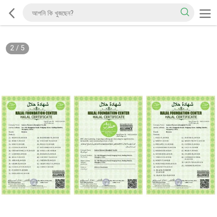
2
/
5