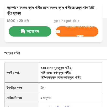
দ্রাক্ষারস ফলের স্বাদ পানীয় তরল ফলের স্বাদ পানীয়ের জন্য গাম্মি মিষ্টি-
কুঁচা সুগন্ধ
MOQ：20 কেজি
মূল্য：negotiable
আমাদের সাথে যোগাযোগ
ভালো দাম
করুন
পণ্যের বর্ণনা
তরল ফলের স্বাদযুক্ত পানীয়
,
লক্ষণীয় করা:
গামি ফলের স্বাদযুক্ত পানীয়
,
মিষ্টি-কষাকষুড় ফলের স্বাদযুক্ত পানীয়
উৎপত্তি স্থল
চীন
ডেলিভারি সময়
২ সপ্তাহ