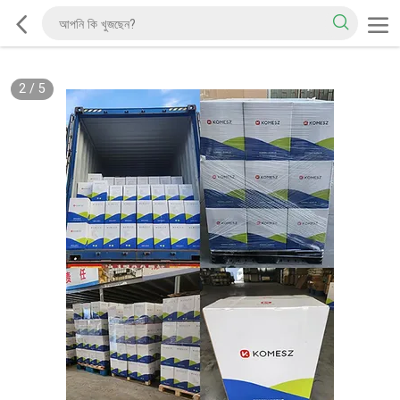
2
/
5