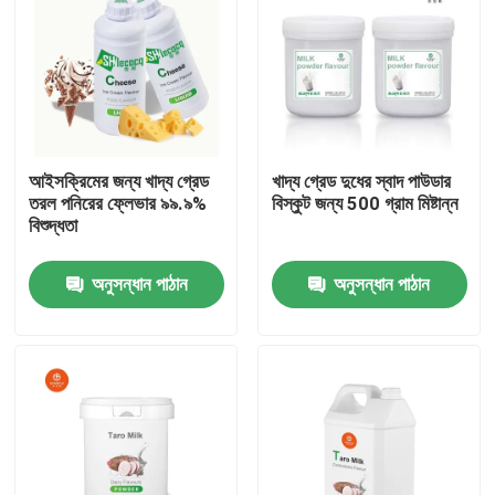
আইসক্রিমের জন্য খাদ্য গ্রেড
খাদ্য গ্রেড দুধের স্বাদ পাউডার
তরল পনিরের ফ্লেভার ৯৯.৯%
বিস্কুট জন্য 500 গ্রাম মিষ্টান্ন
বিশুদ্ধতা
অনুসন্ধান পাঠান
অনুসন্ধান পাঠান
বাড়ি
পণ্য
ভিডিও