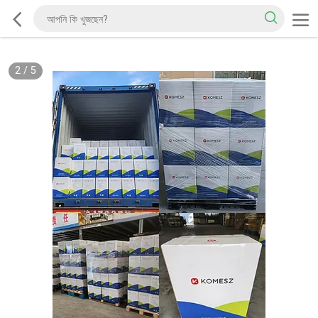
2
/
5