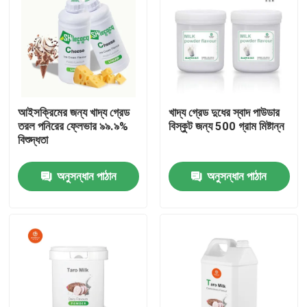
আইসক্রিমের জন্য খাদ্য গ্রেড
খাদ্য গ্রেড দুধের স্বাদ পাউডার
তরল পনিরের ফ্লেভার ৯৯.৯%
বিস্কুট জন্য 500 গ্রাম মিষ্টান্ন
বিশুদ্ধতা
অনুসন্ধান পাঠান
অনুসন্ধান পাঠান
বাড়ি
পণ্য
ভিডিও