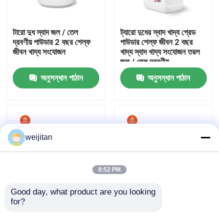
আমাদের সম্পর্কে
টারো দুধ স্বাদ জল / তেল
ট্যারো দুধের স্বাদ খাদ্য গ্রেড
দ্রবণীয় পাউডার 2 বছর শেল্ফ
পাউডার শেল্ফ জীবন 2 বছর
জীবন খাদ্য সংযোজন
খাদ্য স্বাদ খাদ্য সংযোজন তরল
কারখানা ভ্রমণ
জল / তেল দ্রবণীয়
অনুসন্ধান পাঠান
অনুসন্ধান পাঠান
মান নিয়ন্ত্রণ
যোগাযোগ করুন
weijitan
উদ্ধৃতির জন্য আবেদন
8:52 PM
স্বাদযুক্ত স্বাদ
Good day, what product are you looking 
for?
চাইনিজ কাস্তেনাট স্বাদযুক্ত
ট্যারো দুধ স্বাদযুক্ত পানি /
স্বাদযুক্ত জল / তেল দ্রবণীয়
তেল-সমাধানযোগ্য পাউডার ২
পানীয়ের স্বাদ