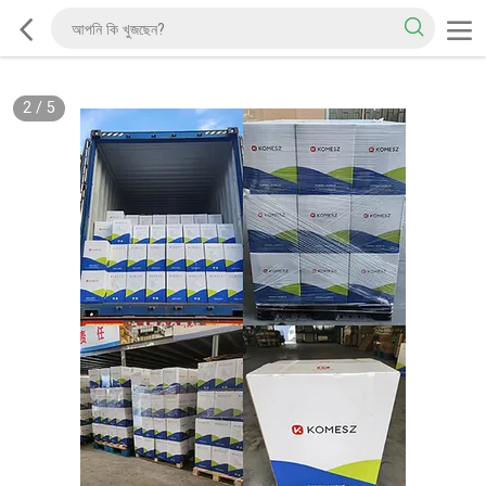
2
/
5