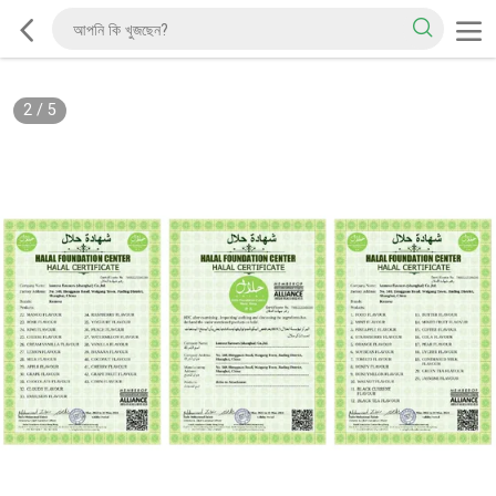
2
/
5