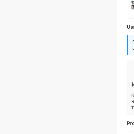
Us
K
R
T
Pro