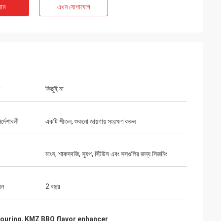
াম
এখন যোগাযোগ
কিছুই না
র্দেশাবলী
একটি শীতল, শুকনো জায়গায় সংরক্ষণ করুন
মাংস, শাকসবজি, স্যুপ, স্টিউস এবং সসগুলির জন্য সিজনিং
বন
2 বছর
vouring
,
KMZ BBQ flavor enhancer