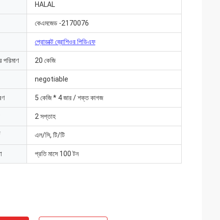
HALAL
কেএমজেড -2170076
প্রোডাক্ট ব্রোশিওর পিডিএফ
ার পরিমাণ
20 কেজি
negotiable
রণ
5 কেজি * 4 জার / শক্ত কাগজ
2 সপ্তাহ
এল/সি, টি/টি
া
প্রতি মাসে 100 টন