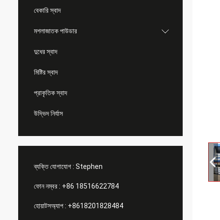
বেকারি স্বাদ
মশলাজাতক পাউডার
দুধের স্বাদ
মিষ্টির স্বাদ
প্রাকৃতিক স্বাদ
উদ্ভিদ নির্যাস
ব্যক্তি যোগাযোগ :
Stephen
ফোন নম্বর :
+86 18516622784
হোয়াটসঅ্যাপ :
+8618201828484