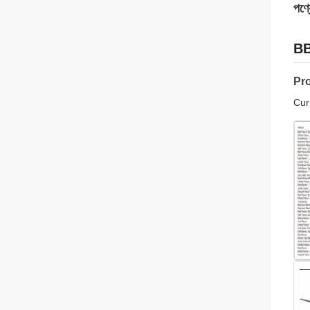
পণ্য
BB
Pr
Cur