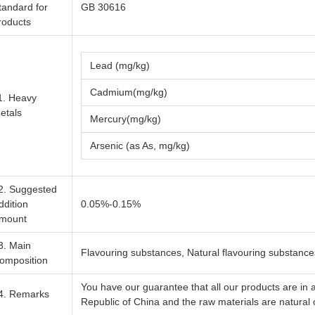
tandard for
GB 30616
roducts
Lead (mg/kg)
Cadmium(mg/kg)
1. Heavy
etals
Mercury(mg/kg)
Arsenic (as As, mg/kg)
2. Suggested
ddition
0.05%-0.15%
mount
3. Main
Flavouring substances, Natural flavouring substances
omposition
You have our guarantee that all our products are in
4. Remarks
Republic of China and the raw materials are natural o