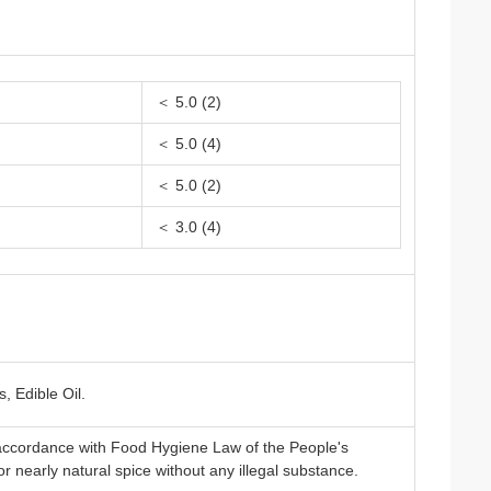
＜ 5.0 (2)
＜ 5.0 (4)
＜ 5.0 (2)
＜ 3.0 (4)
, Edible Oil.
 accordance with Food Hygiene Law of the People's
r nearly natural spice without any illegal substance.