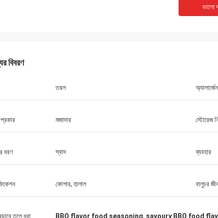
ভালো দ
যের বিবরণ
তরল
অ্যালার্জেন
 প্রকার
মজাদার
স্টোরেজ নি
ের ধরণ
স্বাদ
ব্যবহার
িফিকেশন
কোশার, হালাল
বালুচর জী
ষভাবে তুলে ধরা
BBQ flavor food seasoning
,
savoury BBQ food fla