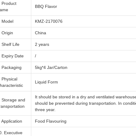
. Product
BBQ Flavor
ame
. Model
KMZ-2170076
. Origin
China
. Shelf Life
2 years
. Expiry Date
/
. Packaging
5kg*4 Jar/Carton
. Physical
Liquid Form
haracteristic
It should be stored in a dry and ventilated warehous
. Storage and
should be prevented during transportation. In conditio
ransportation
three year.
. Application
Food Flavouring
0. Executive