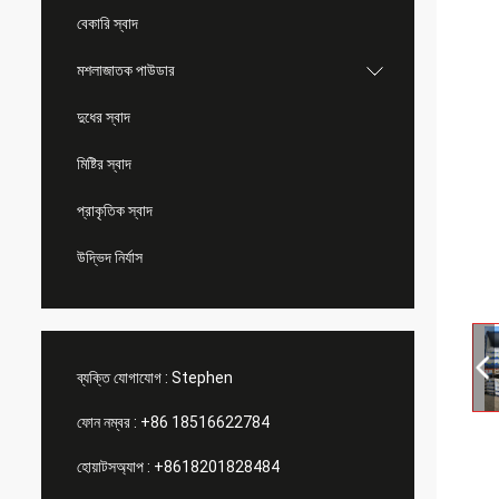
বেকারি স্বাদ
মশলাজাতক পাউডার
দুধের স্বাদ
মিষ্টির স্বাদ
প্রাকৃতিক স্বাদ
উদ্ভিদ নির্যাস
ব্যক্তি যোগাযোগ :
Stephen
ফোন নম্বর :
+86 18516622784
হোয়াটসঅ্যাপ :
+8618201828484