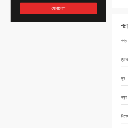
যোগাযোগ
পণ্
পণ্য ফ
ট্রান্স
মূল
নমুনা
বিশে