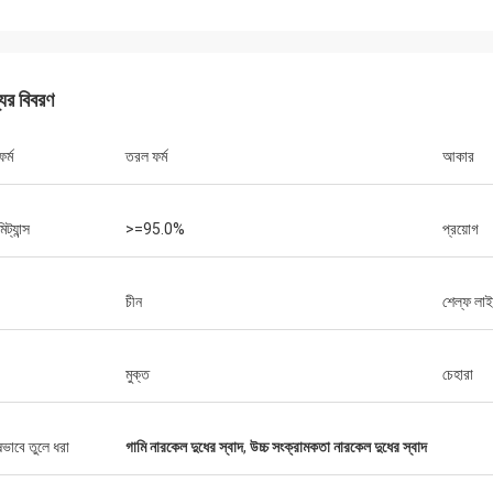
যের বিবরণ
র্ম
তরল ফর্ম
আকার
মিট্যান্স
>=95.0%
প্রয়োগ
চীন
শেল্ফ লা
মুক্ত
চেহারা
ষভাবে তুলে ধরা
গামি নারকেল দুধের স্বাদ
,
উচ্চ সংক্রামকতা নারকেল দুধের স্বাদ