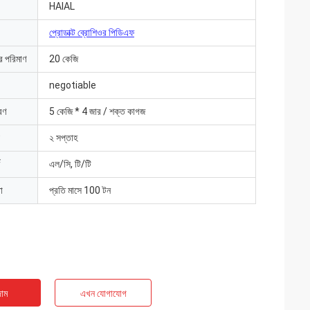
HAlAL
প্রোডাক্ট ব্রোশিওর পিডিএফ
ার পরিমাণ
20 কেজি
negotiable
রণ
5 কেজি * 4 জার / শক্ত কাগজ
২ সপ্তাহ
এল/সি, টি/টি
া
প্রতি মাসে 100 টন
াম
এখন যোগাযোগ