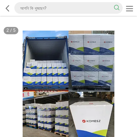
2
/
5