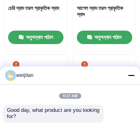
চেরি স্বাদ তরল প্রাকৃতিক স্বাদ
আপেল স্বাদ তরল প্রাকৃতিক
স্বাদ
আমাদের সম্পর্কে
অনুসন্ধান পাঠান
অনুসন্ধান পাঠান
কারখানা ভ্রমণ
মান নিয়ন্ত্রণ
weijitan
যোগাযোগ করুন
5:17 AM
উদ্ধৃতির জন্য আবেদন
Good day, what product are you looking 
for?
স্বাদযুক্ত স্বাদ
আপেল স্বাদ পাউডার প্রাকৃতিক
খাদ্যের জন্য আদা তেলের সাথে
স্বাদ আপনার পণ্য উন্নত
প্রাকৃতিক স্বাদ
পানীয়ের স্বাদ