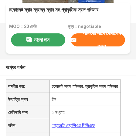
চকোলেট স্বাদ স্বতন্ত্র স্বাদ সহ প্রাকৃতিক স্বাদ পাউডার
MOQ：20 কেজি
মূল্য：negotiable
আমাদের সাথে যোগাযোগ
ভালো দাম
করুন
পণ্যের বর্ণনা
লক্ষণীয় করা:
চকোলেট স্বাদ পাউডার
,
প্রাকৃতিক স্বাদ পাউডার
উৎপত্তি স্থল
চীন
ডেলিভারি সময়
২ সপ্তাহ
প্রোডাক্ট ব্রোশিওর পিডিএফ
দলিল