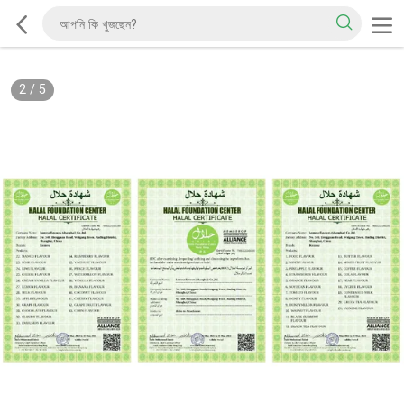
2
/
5