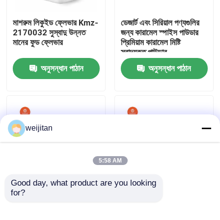
মাশরুম লিকুইড ফ্লেভার Kmz-
ডেজার্ট এবং সিরিয়াল পণ্যগুলির
আমাদের সম্পর্কে
2170032 সুস্বাদু উন্নত
জন্য কারামেল স্পাইস পাউডার
মানের ফুড ফ্লেভার
প্রিমিয়াম কারামেল মিষ্টি
স্বাদযুক্ত পাউডার
কারখানা ভ্রমণ
অনুসন্ধান পাঠান
অনুসন্ধান পাঠান
মান নিয়ন্ত্রণ
যোগাযোগ করুন
weijitan
উদ্ধৃতির জন্য আবেদন
5:58 AM
Good day, what product are you looking 
স্বাদযুক্ত স্বাদ
for?
জ্বলন্ত গরম স্বাদ স্বাদ গরম
অগ্নিযুক্ত জ্বলন্ত গরম
স্থিতিশীল খাদ্য গ্রেড স্ন্যাকস
মশলাদার মশলাদার পাউডার তেল/
এবং মাংস পণ্য জন্য মশলা
জলে দ্রবণীয় নন-জিএমও গ্লুটেন
পানীয়ের স্বাদ