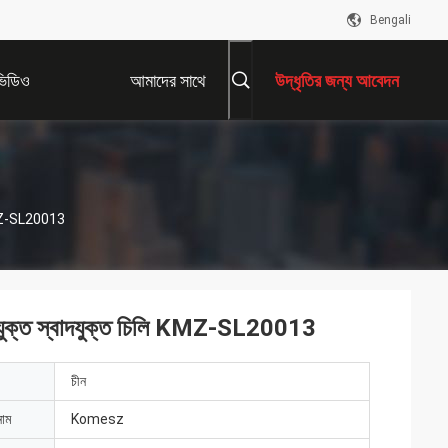
Bengali
ভিডিও
আমাদের সাথে
উদ্ধৃতির জন্য আবেদন
যোগাযোগ করুন
ি KMZ-SL20013
্বাদযুক্ত স্বাদযুক্ত চিলি KMZ-SL20013
চীন
নাম
Komesz