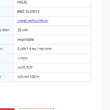
HALAL
KMZ-SL20013
প্রোডাক্ট ব্রোশিওর পিডিএফ
ার পরিমাণ
20 কেজি
negotiable
রণ
5 কেজি * 4 জার / শক্ত কাগজ
২ সপ্তাহ
এল/সি, টি/টি
া
প্রতি মাসে 100 টন