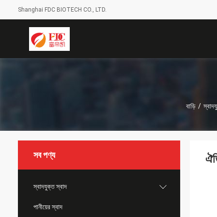
Shanghai FDC BIOTECH CO., LTD.
বাড়ি
/
স্বাদয
সব পণ্য
ঐত
স্বাদযুক্ত স্বাদ
পানীয়ের স্বাদ