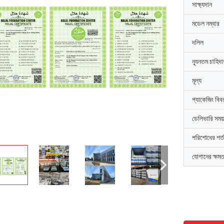
সাক্ষ্যদান
মডেল নম্বার
দলিল
ন্যূনতম চাহিদ
মূল্য
প্যাকেজিং বিব
ডেলিভারি সময়
পরিশোধের শর্ত
যোগানের ক্ষমত