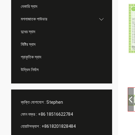
বেকারি স্বাদ
মশলাজাতক পাউডার
দুধের স্বাদ
মিষ্টির স্বাদ
প্রাকৃতিক স্বাদ
উদ্ভিদ নির্যাস
ব্যক্তি যোগাযোগ :
Stephen
ফোন নম্বর :
+86 18516622784
হোয়াটসঅ্যাপ :
+8618201828484