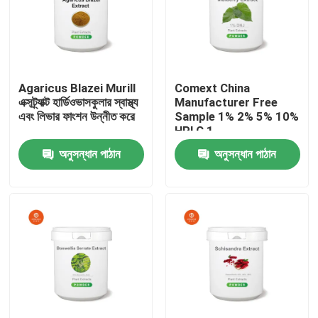
Agaricus Blazei Murill
Comext China
এক্সট্র্যাক্ট হার্ডিওভাসকুলার স্বাস্থ্য
Manufacturer Free
এবং লিভার ফাংশন উন্নীত করে
Sample 1% 2% 5% 10%
HPLC 1-
Deoxynojirimycin Dnj
অনুসন্ধান পাঠান
অনুসন্ধান পাঠান
পাউডার পলিসাকারাইডস মোরস
আলবা হোয়াইট মুরবেরি পাতা
এক্সট্র্যাক্ট রক্তে শর্করা জন্য
বাড়ি
পণ্য
ভিডিও