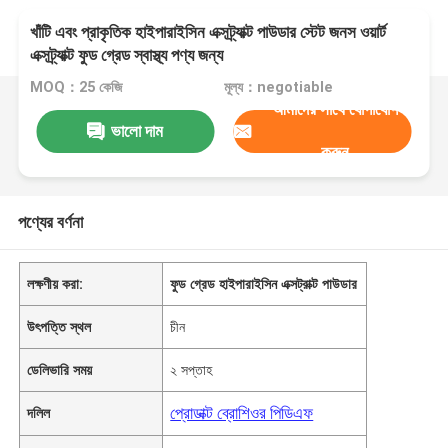
খাঁটি এবং প্রাকৃতিক হাইপারাইসিন এক্সট্র্যাক্ট পাউডার স্টেট জনস ওয়ার্ট
এক্সট্র্যাক্ট ফুড গ্রেড স্বাস্থ্য পণ্য জন্য
MOQ：25 কেজি
মূল্য：negotiable
আমাদের সাথে যোগাযোগ
ভালো দাম
করুন
পণ্যের বর্ণনা
লক্ষণীয় করা:
ফুড গ্রেড হাইপারাইসিন এক্সট্রাক্ট পাউডার
উৎপত্তি স্থল
চীন
ডেলিভারি সময়
২ সপ্তাহ
প্রোডাক্ট ব্রোশিওর পিডিএফ
দলিল