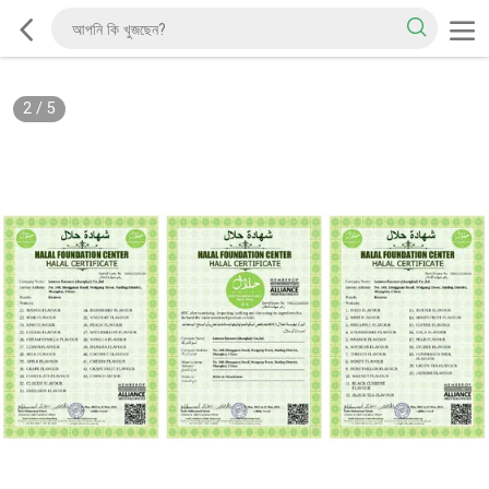
2
/
5