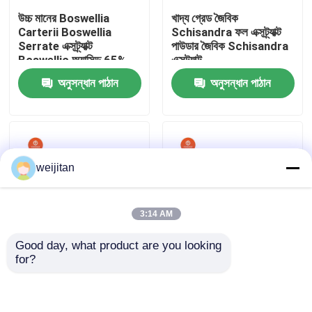
উচ্চ মানের Boswellia
খাদ্য গ্রেড জৈবিক
Carterii Boswellia
Schisandra ফল এক্সট্র্যাক্ট
আমাদের সম্পর্কে
Serrate এক্সট্র্যাক্ট
পাউডার জৈবিক Schisandra
Boswellic অ্যাসিড 65%
এক্সট্র্যাক্ট
Frankincense এক্সট্র্যাক্ট
অনুসন্ধান পাঠান
অনুসন্ধান পাঠান
কারখানা ভ্রমণ
মান নিয়ন্ত্রণ
weijitan
যোগাযোগ করুন
3:14 AM
উদ্ধৃতির জন্য আবেদন
Good day, what product are you looking 
for?
স্বাদযুক্ত স্বাদ
প্রাকৃতিক বিশুদ্ধ সম্পূরক বিড়াল
Comext প্রস্তুতকারক উচ্চ
ছাল এক্সট্র্যাক্ট 98%
মানের সরবরাহ করুন হজমহীনতা
Betulinic
নিরাময় করুন মার্শমেলো রুট
এক্সট্র্যাক্ট Althaea
পানীয়ের স্বাদ