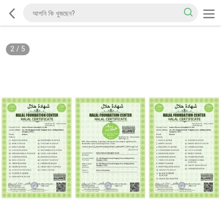
2
/
5