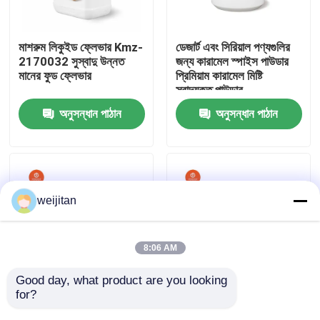
আমাদের সম্পর্কে
মাশরুম লিকুইড ফ্লেভার Kmz-
ডেজার্ট এবং সিরিয়াল পণ্যগুলির
2170032 সুস্বাদু উন্নত
জন্য কারামেল স্পাইস পাউডার
মানের ফুড ফ্লেভার
প্রিমিয়াম কারামেল মিষ্টি
কারখানা ভ্রমণ
স্বাদযুক্ত পাউডার
অনুসন্ধান পাঠান
অনুসন্ধান পাঠান
মান নিয়ন্ত্রণ
যোগাযোগ করুন
weijitan
উদ্ধৃতির জন্য আবেদন
8:06 AM
স্বাদযুক্ত স্বাদ
Good day, what product are you looking 
for?
জ্বলন্ত গরম স্বাদ স্বাদ গরম
অগ্নিযুক্ত জ্বলন্ত গরম
স্থিতিশীল খাদ্য গ্রেড স্ন্যাকস
মশলাদার মশলাদার পাউডার তেল/
পানীয়ের স্বাদ