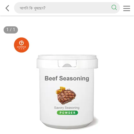
1
/
1