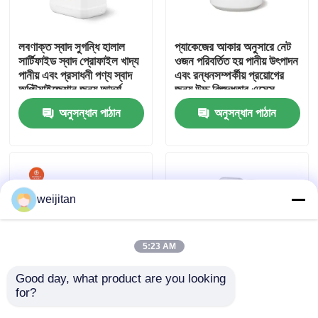
আমাদের সম্পর্কে
লবণাক্ত স্বাদ সুগন্ধি হালাল
প্যাকেজের আকার অনুসারে নেট
সার্টিফাইড স্বাদ প্রোফাইল খাদ্য
ওজন পরিবর্তিত হয় পানীয় উৎপাদন
পানীয় এবং প্রসাধনী পণ্য স্বাদ
এবং রন্ধনসম্পর্কীয় প্রয়োগের
কারখানা ভ্রমণ
অপ্টিমাইজেশান জন্য আদর্শ
জন্য উচ্চ বিশুদ্ধতার এসেন্স
ফ্লেভার এক্সট্র্যাক্ট
অনুসন্ধান পাঠান
অনুসন্ধান পাঠান
মান নিয়ন্ত্রণ
যোগাযোগ করুন
weijitan
উদ্ধৃতির জন্য আবেদন
5:23 AM
স্বাদযুক্ত স্বাদ
Good day, what product are you looking 
for?
১২ মাস শেলফ লাইফ সুস্বাদু
১২ মাস শেলফ লাইফ সুস্বাদু
স্বাদ, শুকনো জায়গায় সংরক্ষণ
স্বাদ ঠান্ডা জায়গায় সংরক্ষণ করুন
পানীয়ের স্বাদ