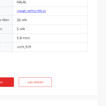
HALAL
প্রোডাক্ট ব্রোশিওর পিডিএফ
ার পরিমাণ
20 কেজি
রণ
5 কেজি
5-8 সপ্তাহ
এল/সি, টি/টি
াম
এখন যোগাযোগ