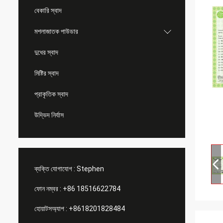
বেকারি স্বাদ
মশলাজাতক পাউডার
দুধের স্বাদ
মিষ্টির স্বাদ
প্রাকৃতিক স্বাদ
উদ্ভিদ নির্যাস
ব্যক্তি যোগাযোগ :
Stephen
ফোন নম্বর :
+86 18516622784
হোয়াটসঅ্যাপ :
+8618201828484