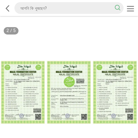
2
/
5