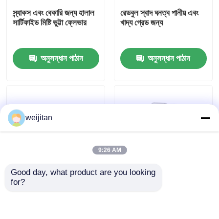
স্ন্যাকস এবং বেকারি জন্য হালাল
রেডবুল স্বাদ ঘনত্ব পানীয় এবং
সার্টিফাইড মিষ্টি ভুট্টা ফ্লেভার
খাদ্য গ্রেড জন্য
আমাদের সম্পর্কে
অনুসন্ধান পাঠান
অনুসন্ধান পাঠান
কারখানা ভ্রমণ
মান নিয়ন্ত্রণ
weijitan
যোগাযোগ করুন
9:26 AM
উদ্ধৃতির জন্য আবেদন
Good day, what product are you looking 
for?
স্বাদযুক্ত স্বাদ
খাবার গ্রেডের মিষ্টি ভুট্টার
বেকিংয়ের জন্য খাদ্য গ্রেড তরল
ফ্লেভার যা স্ন্যাকস ও পানীয়ের
কেক ফ্লেভার এসেন্স
জন্য উপযুক্ত
পানীয়ের স্বাদ