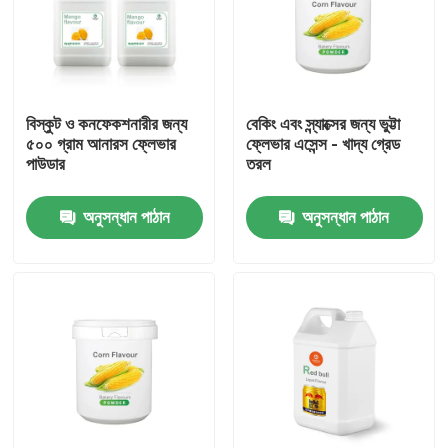
বিস্কুট ও কনফেকশনারীর জন্য
বেকিং এবং স্ন্যাক্সের জন্য ভুট্টা
৫০০ গ্রাম আনারস ফ্লেভার
ফ্লেভার এসেন্স - খাদ্য গ্রেড
পাউডার
তরল
অনুসন্ধান পাঠান
অনুসন্ধান পাঠান
বাড়ি
পণ্য
ভিডিও