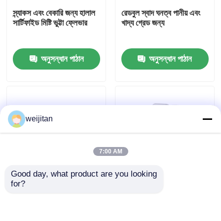
স্ন্যাকস এবং বেকারি জন্য হালাল
রেডবুল স্বাদ ঘনত্ব পানীয় এবং
সার্টিফাইড মিষ্টি ভুট্টা ফ্লেভার
খাদ্য গ্রেড জন্য
আমাদের সম্পর্কে
অনুসন্ধান পাঠান
অনুসন্ধান পাঠান
কারখানা ভ্রমণ
মান নিয়ন্ত্রণ
weijitan
যোগাযোগ করুন
7:00 AM
উদ্ধৃতির জন্য আবেদন
Good day, what product are you looking 
for?
স্বাদযুক্ত স্বাদ
খাবার গ্রেডের মিষ্টি ভুট্টার
বেকিংয়ের জন্য খাদ্য গ্রেড তরল
ফ্লেভার যা স্ন্যাকস ও পানীয়ের
কেক ফ্লেভার এসেন্স
জন্য উপযুক্ত
পানীয়ের স্বাদ