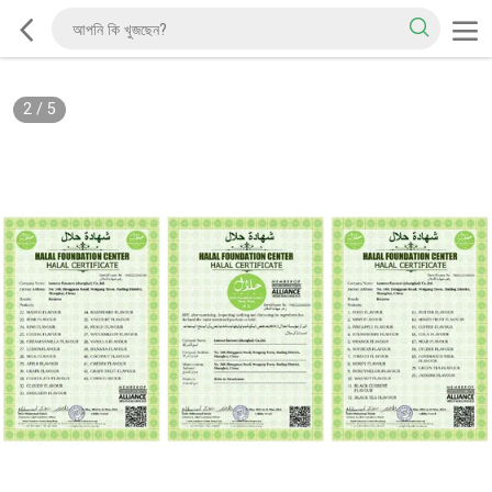
2
/
5