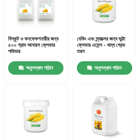
বিস্কুট ও কনফেকশনারীর জন্য
বেকিং এবং স্ন্যাক্সের জন্য ভুট্টা
৫০০ গ্রাম আনারস ফ্লেভার
ফ্লেভার এসেন্স - খাদ্য গ্রেড
পাউডার
তরল
অনুসন্ধান পাঠান
অনুসন্ধান পাঠান
বাড়ি
পণ্য
ভিডিও